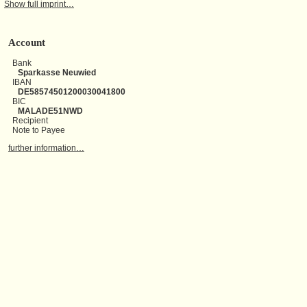
Show full imprint…
Account
Bank
Sparkasse Neuwied
IBAN
DE58574501200030041800
BIC
MALADE51NWD
Recipient
Note to Payee
further information…