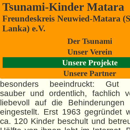
Tsunami-Kinder Matara
Freundeskreis Neuwied-Matara (S
Rohana Special School
Lanka) e.V.
Rohana Special School ist eine 
Der Tsunami
gehörlose, gehörgeschädigte
Unser Verein
sehbehinderte Kinder und Kinder
Unsere Projekte
Syndrom.
Unsere Partner
Diese Schule hat den Freundeskre
besonders beeindruckt: Gut or
sauber und ordentlich, fachlich v
liebevoll auf die Behinderungen 
eingestellt. Erst 1963 gegründet 
ca. 120 Kinder beschult und betreu