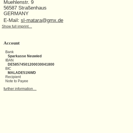
Muehlenstr. 9
56587 Straßenhaus
GERMANY
E-Mail:
sl-matara@gmx.de
Show full imprint…
Account
Bank
Sparkasse Neuwied
IBAN
DE58574501200030041800
BIC
MALADE51NWD
Recipient
Note to Payee
further information…