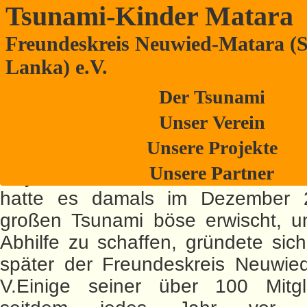
Tsunami-Kinder Matara
Freundeskreis Neuwied-Matara (S
Schulentwicklung auf singhalesisch
Lanka) e.V.
Freundeskreis Neuwied-Matara arbe
Der Tsunami
an Schulen in Sri Lanka
Unser Verein
Sommerferien in Deutschland 
Unsere Projekte
Lehrer bei der Arbeit an Schulen 
Unsere Partner
Ceylon! Die Stadt Matara im Süden
hatte es damals im Dezember 
großen Tsunami böse erwischt, u
Abhilfe zu schaffen, gründete sich
später der Freundeskreis Neuwied
V.
Einige seiner über 100 Mitgl