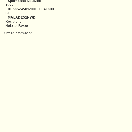
Sparkasse Neuwied
IBAN
DE58574501200030041800
BIC
MALADE51NWD
Recipient
Note to Payee
further information…