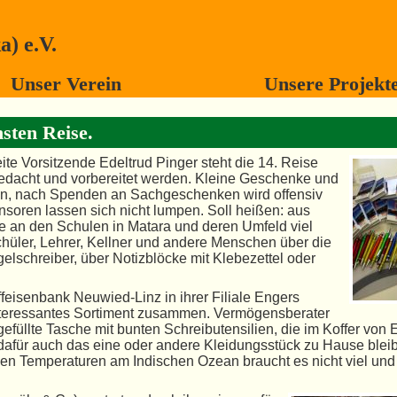
) e.V.
Unser Verein
Unsere Projekt
sten Reise.
ite Vorsitzende Edeltrud Pinger steht die 14. Reise
gedacht und vorbereitet werden. Kleine Geschenke und
en, nach Spenden an Sachgeschenken wird offensiv
nsoren lassen sich nicht lumpen. Soll heißen: aus
 an den Schulen in Matara und deren Umfeld viel
hüler, Lehrer, Kellner und andere Menschen über die
lschreiber, über Notizblöcke mit Klebezettel oder
ffeisenbank Neuwied-Linz in ihrer Filiale Engers
interessantes Sortiment zusammen. Vermögensberater
efüllte Tasche mit bunten Schreibutensilien, die im Koffer von 
dafür auch das eine oder andere Kleidungsstück zu Hause blei
 den Temperaturen am Indischen Ozean braucht es nicht viel un