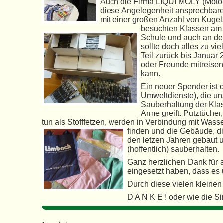
Auch die Firma LIQUI MOLY (Motore
diese
Angelegenheit ansprechbaren
mit einer großen Anzahl von Kugel
besuchten Klassen am 
Schule und auch an de
sollte doch alles zu vi
Teil zurück bis Januar
oder Freunde mitreisen 
kann.
Ein neuer Spender ist
Umweltdienste), die uns
Sauberhaltung der Kla
Arme greift. Putztüche
tun als Stofffetzen, werden in Verbindung mit Wass
finden und die Gebäude, di
den letzen Jahren gebaut u
(hoffentlich) sauberhalten.
Ganz herzlichen Dank für a
eingesetzt haben, dass es
Durch diese vielen kleinen
D A N K E ! oder wie die S