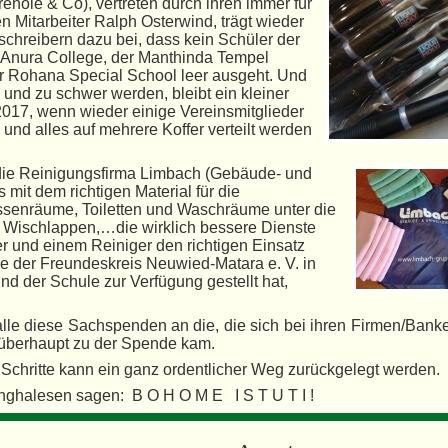
nöle & Co), vertreten durch ihren immer für
 Mitarbeiter Ralph Osterwind, trägt wieder
schreibern dazu bei, dass kein Schüler der
Anura College, der Manthinda Tempel
r Rohana Special School leer ausgeht. Und
el und zu schwer werden, bleibt ein kleiner
 2017, wenn wieder einige Vereinsmitglieder
und alles auf mehrere Koffer verteilt werden
 die Reinigungsfirma Limbach (Gebäude- und
 mit dem richtigen Material für die
ssenräume, Toiletten und Waschräume unter die
r, Wischlappen,…die wirklich bessere Dienste
er und einem Reiniger den richtigen
Einsatz
e der Freundeskreis Neuwied-Matara e. V. in
nd der Schule zur Verfügung gestellt hat,
lle diese Sachspenden an die, die sich bei ihren Firmen/Bank
 überhaupt zu der Spende kam.
 Schritte kann ein ganz ordentlicher Weg zurückgelegt werden.
inghalesen sagen: B O H O M E I S T U T I !