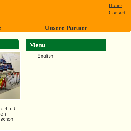
Home
Contact
e
Unsere Partner
Menu
English
Edeltrud
ben
d schon