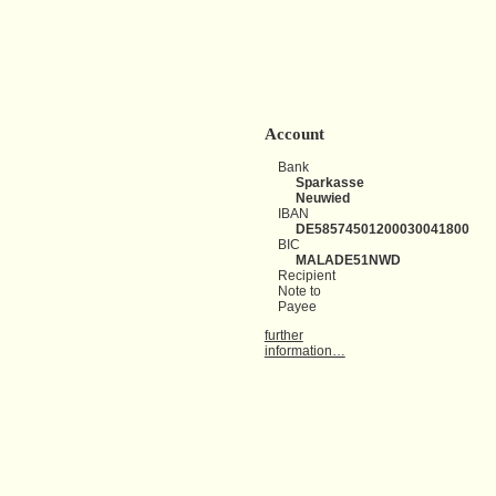
Account
Bank
Sparkasse
Neuwied
IBAN
DE58574501200030041800
BIC
MALADE51NWD
Recipient
Note to
Payee
further
information…