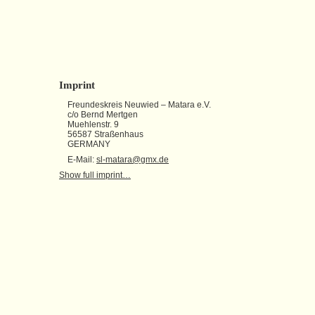
Imprint
Freundeskreis Neuwied – Matara e.V.
c/o Bernd Mertgen
Muehlenstr. 9
56587 Straßenhaus
GERMANY
E-Mail:
sl-matara@gmx.de
Show full imprint…