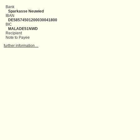
Bank
Sparkasse Neuwied
IBAN
DE58574501200030041800
BIC
MALADE51NWD
Recipient
Note to Payee
further information…