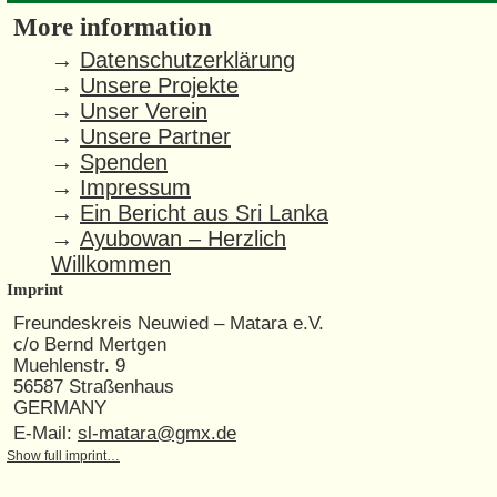
More information
→
Datenschutzerklärung
→
Unsere Projekte
→
Unser Verein
→
Unsere Partner
→
Spenden
→
Impressum
→
Ein Bericht aus Sri Lanka
→
Ayubowan – Herzlich
Willkommen
Imprint
Freundeskreis Neuwied – Matara e.V.
c/o Bernd Mertgen
Muehlenstr. 9
56587 Straßenhaus
GERMANY
E-Mail:
sl-matara@gmx.de
Show full imprint…