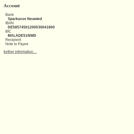
Account
Bank
Sparkasse Neuwied
IBAN
DE58574501200030041800
BIC
MALADE51NWD
Recipient
Note to Payee
further information…