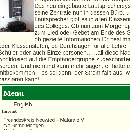
Das neu eingebaute Lautsprechersy
seine Zentrale nun in dessen Büro, 
Lautsprecher gibt es in allen Klass
des Colleges. Ob nun zum Morgenapp
zum Lied oder Gebet am Ende des S
ob gezielte Informationen für besti
oder Klassenstufen, ob Durchsagen für alle Lehrer 
Schüler oder auch Einzelpersonen,…..all diese Na
wohldosiert auf die Empfängergruppe zugeschnitten
werden. Und niemand kann mehr sagen, er hätte e
mitbekommen – es sei denn, der Strom fällt aus, 
passieren kann!
Menu
English
Imprint
Freundeskreis Neuwied – Matara e.V.
c/o Bernd Mertgen