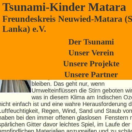
Tsunami-Kinder Matara
Freundeskreis Neuwied-Matara (S
Lautsprecher und Vorhänge! – wiede
Lanka) e.V.
Verbesserungen durch deutsche Hilfe
Der Tsunami
In der schönen, neuen Bibliothek soll nicht nur studi
Unser Verein
gelesen, gearbeitet werden können, sondern die n
Unsere Projekte
und vor allem die alten Bücher – wertvolle Altertü
aus der Manthinda Bibliothek – sollen in diesem R
Unsere Partner
so lange
wie möglich brauchbar erhalt
bleiben. Das geht nur, wenn
Umwelteinflüssen die Stirn geboten wi
was in diesem Klima am Indischen O
nicht einfach ist und eine wahre Herausforderung d
Luftfeuchtigkeit, Regen, Wind, Sand und Staub vo
haben bei den immer offenen glaslosen Fenstern 
spärlichen Gitter davor leichtes Spiel, im Laufe der 
empfindlichen Materialien anzugreifen und zu schä