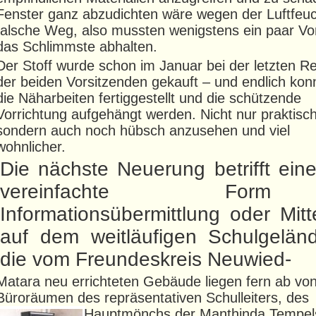
Fenster ganz abzudichten wäre wegen der Luftfeuch
falsche Weg, also mussten wenigstens ein paar Vo
das Schlimmste abhalten.
Der Stoff wurde schon im Januar bei der letzten Re
der beiden Vorsitzenden gekauft – und endlich kon
die Näharbeiten fertiggestellt und die schützende
Vorrichtung aufgehängt werden. Nicht nur praktisch
sondern auch noch hübsch anzusehen und viel
wohnlicher.
Die nächste Neuerung betrifft ein
vereinfachte For
Informationsübermittlung oder Mitt
auf dem weitläufigen Schulgelän
die vom Freundeskreis Neuwied-
Matara neu errichteten Gebäude liegen fern ab vo
Büroräumen des repräsentativen Schulleiters, des
Hauptmönchs der
Manthinda Tempel