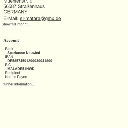
Muehlenstr. 9
56587 Straßenhaus
GERMANY
E-Mail:
sl-matara@gmx.de
Show full imprint…
Account
Bank
Sparkasse Neuwied
IBAN
DE58574501200030041800
BIC
MALADE51NWD
Recipient
Note to Payee
further information…