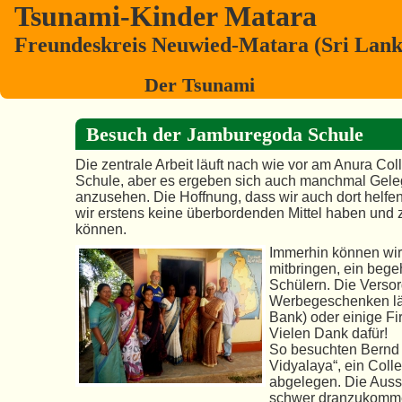
Tsunami-Kinder Matara
Freundeskreis Neuwied-Matara (Sri Lanka
Der Tsunami
Besuch der Jamburegoda Schule
Die zentrale Arbeit läuft nach wie vor am Anura C
Schule, aber es ergeben sich auch manchmal Gele
anzusehen. Die Hoffnung, dass wir auch dort helfe
wir erstens keine überbordenden Mittel haben und z
können.
Immerhin können wir
mitbringen, ein bege
Schülern. Die Versor
Werbegeschenken lä
Bank) oder einige Fir
Vielen Dank dafür!
So besuchten Bernd
Vidyalaya“, ein Coll
abgelegen. Die Aussta
schwer dranzukommen