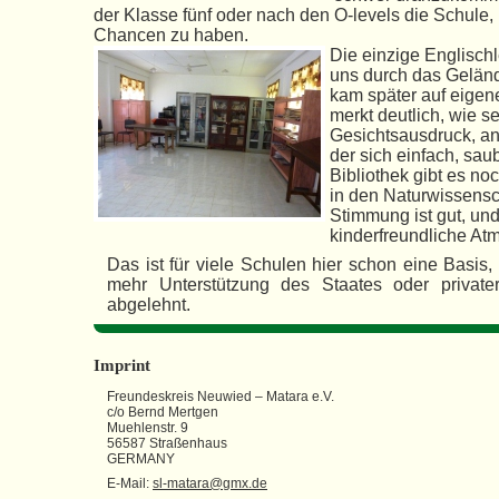
der Klasse fünf oder nach den O-levels die Schule
Chancen zu haben.
Die einzige Englischl
uns durch das Geländ
kam später auf eigen
merkt deutlich, wie se
Gesichtsausdruck, an
der sich einfach, saub
Bibliothek gibt es no
in den Naturwissensc
Stimmung ist gut, un
kinderfreundliche At
Das ist für viele Schulen hier schon eine Basis,
mehr Unterstützung des Staates oder privat
abgelehnt.
Imprint
Freundeskreis Neuwied – Matara e.V.
c/o Bernd Mertgen
Muehlenstr. 9
56587 Straßenhaus
GERMANY
E-Mail:
sl-matara@gmx.de