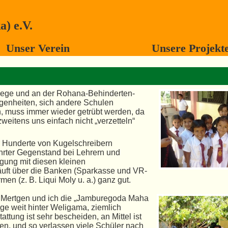
) e.V.
Unser Verein
Unsere Projekt
ollege und an der Rohana-Behinderten-
genheiten, sich andere Schulen
n, muss immer wieder getrübt werden, da
weitens uns einfach nicht „verzetteln“
 Hunderte von Kugelschreibern
hrter Gegenstand bei Lehrern und
gung mit diesen kleinen
uft über die Banken (Sparkasse und VR-
men (z. B. Liqui Moly u. a.) ganz gut.
 Mertgen und ich die „Jamburegoda Maha
ege weit hinter Weligama, ziemlich
ttung ist sehr bescheiden, an Mittel ist
, und so verlassen viele Schüler nach