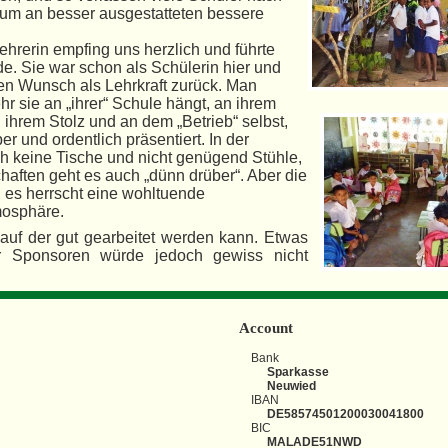
, um an besser ausgestatteten bessere
ehrerin empfing uns herzlich und führte
e. Sie war schon als Schülerin hier und
en Wunsch als Lehrkraft zurück. Man
hr sie an „ihrer“ Schule hängt, an ihrem
 ihrem Stolz und an dem „Betrieb“
selbst,
er und ordentlich präsentiert. In der
ch keine Tische und nicht genügend Stühle,
haften geht es auch „dünn drüber“. Aber die
d es herrscht eine wohltuende
mosphäre.
 auf der gut gearbeitet werden kann. Etwas
er Sponsoren würde jedoch gewiss nicht
Account
Bank
Sparkasse
Neuwied
IBAN
DE58574501200030041800
BIC
MALADE51NWD