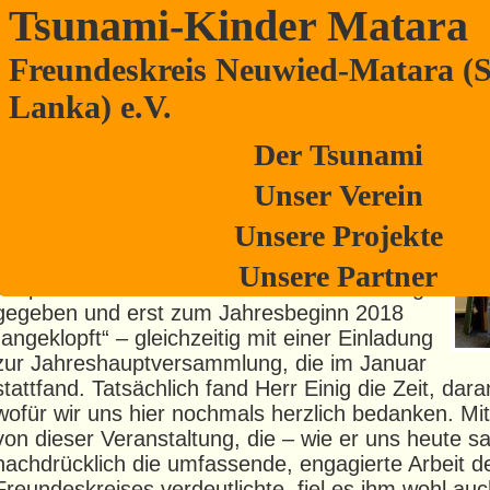
Tsunami-Kinder Matara
Freundeskreis Neuwied-Matara (S
Antrittsbesuch bei Oberbürgermeiste
Lanka) e.V.
Er ist ja schon seit etlichen Monaten im Amt,
Der Tsunami
und der Freundeskreis Neuwied-Matara e. V.
ist auch nicht der erste Verein, der beim
Unser Verein
neuen OB anklopft. Die beiden Vorsitzenden,
Unsere Projekte
Bernd Mertgen und Edeltrud Pinger, hatten
ihm im alten Jahr Zeit zum Eintauchen in die
Unsere Partner
anspruchsvolle Arbeit in der Stadtverwaltung
gegeben und erst zum Jahresbeginn 2018
„angeklopft“ – gleichzeitig mit einer Einladung
zur Jahreshauptversammlung, die im Januar
stattfand. Tatsächlich fand Herr Einig die Zeit, dar
wofür wir uns hier nochmals herzlich bedanken. Mi
von dieser Veranstaltung, die – wie er uns heute s
nachdrücklich die umfassende, engagierte Arbeit d
Freundeskreises verdeutlichte, fiel es ihm wohl auc