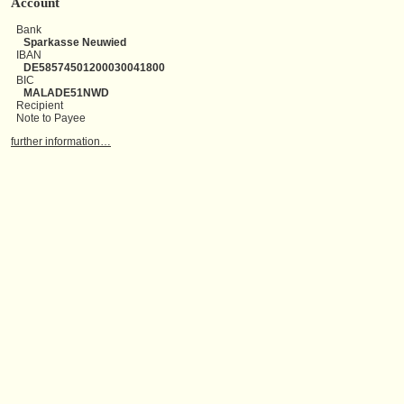
Account
Bank
Sparkasse Neuwied
IBAN
DE58574501200030041800
BIC
MALADE51NWD
Recipient
Note to Payee
further information…