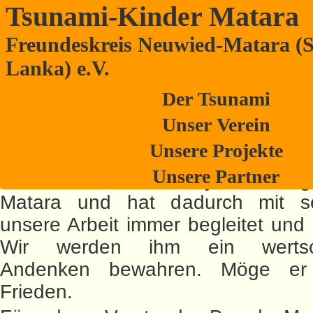
Tsunami-Kinder Matara
Freundeskreis Neuwied-Matara (S
Wir trauern um Dietmar Hörter
Lanka) e.V.
Mit Bestürzung erfuhren wir vom Tod unseres
Der Tsunami
Vereinsmitglieds Dietmar Hörter aus Straßenhaus.
wünschen seiner Familie Kraft und Trost durch ein
Unser Verein
liebevolle Erinnerung.
Unsere Projekte
Herr Hörter war viele Jahre auch 
Unsere Partner
einer Schülerin vom Sujatha Colleg
Matara und hat dadurch mit s
unsere Arbeit immer begleitet und u
Wir werden ihm ein wertsc
Andenken bewahren. Möge er
Frieden.