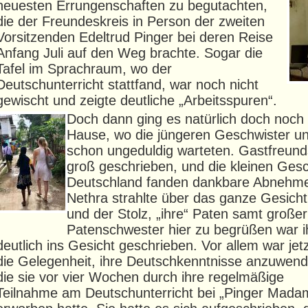
neuesten Errungenschaften zu begutachten,
die der Freundeskreis in Person der zweiten
Vorsitzenden Edeltrud Pinger bei deren Reise
Anfang Juli auf den Weg brachte. Sogar die
Tafel im Sprachraum, wo der
Deutschunterricht stattfand, war noch nicht
gewischt und zeigte deutliche „Arbeitsspuren“.
Doch dann ging es natürlich doch noch
Hause, wo die jüngeren Geschwister un
schon ungeduldig warteten. Gastfreunds
groß geschrieben, und die kleinen Ges
Deutschland fanden
dankbare Abnehme
Nethra strahlte über das ganze Gesicht
und der Stolz, „ihre“ Paten samt großer
Patenschwester hier zu begrüßen war i
deutlich ins Gesicht geschrieben. Vor allem war jet
die Gelegenheit, ihre Deutschkenntnisse anzuwend
die sie vor vier Wochen durch ihre regelmäßige
Teilnahme am Deutschunterricht bei „Pinger Mada