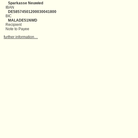
Sparkasse Neuwied
IBAN
DE58574501200030041800
BIC
MALADE51NWD
Recipient
Note to Payee
further information…