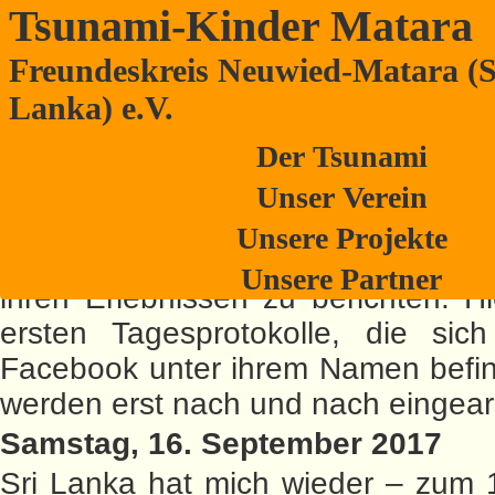
Tsunami-Kinder Matara
Freundeskreis Neuwied-Matara (S
Tagebuch – Sri Lanka – September/
Lanka) e.V.
2017
Der Tsunami
Unsere 2. Vorsitzende Edeltrud 
Unser Verein
mittlerweile in Sri Lanka ange
Unsere Projekte
versucht, regelmäßig von ihrem E
Unsere Partner
ihren Erlebnissen zu berichten. Hi
ersten Tagesprotokolle, die sic
Facebook unter ihrem Namen befin
werden erst nach und nach eingearb
Samstag, 16. September 2017
Sri Lanka hat mich wieder – zum 