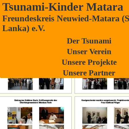
Tsunami-Kinder Matara
Freundeskreis Neuwied-Matara (S
Sri Lanka’s Innenminister zu Gast i
Lanka) e.V.
Der Tsunami
Unser Verein
Unsere Projekte
Unsere Partner