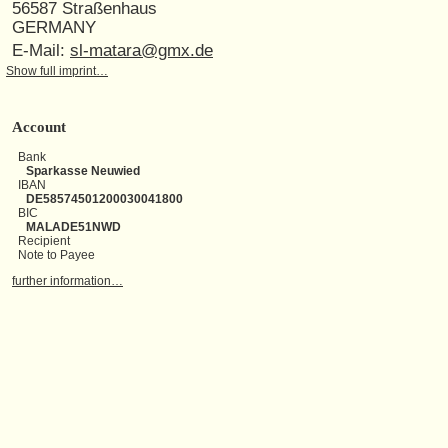
56587 Straßenhaus
GERMANY
E-Mail:
sl-matara@gmx.de
Show full imprint…
Account
Bank
Sparkasse Neuwied
IBAN
DE58574501200030041800
BIC
MALADE51NWD
Recipient
Note to Payee
further information…