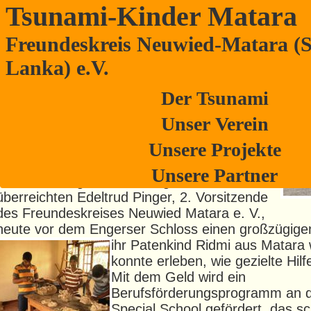
Tsunami-Kinder Matara
Freundeskreis Neuwied-Matara (S
Lions Hilfe Maria Laach eröffnet Per
Lanka) e.V.
für gehörlose Jungs
Der Tsunami
Das war doch mal eine wunderschöne
Unser Verein
nachweihnachtliche Überraschung: die
Unsere Projekte
Lionshilfe Maria Laach in Person ihres
Präsidenten Horst Göbel und dem
Unsere Partner
Vorstandsmitglied Dr. Georg Bernhard
überreichten Edeltrud Pinger, 2. Vorsitzende
des Freundeskreises Neuwied Matara e. V.,
heute vor dem Engerser Schloss einen großzügig
ihr Patenkind Ridmi aus Matara
konnte erleben, wie gezielte Hilfe
Mit dem Geld wird ein
Berufsförderungsprogramm an 
Special School gefördert, das s