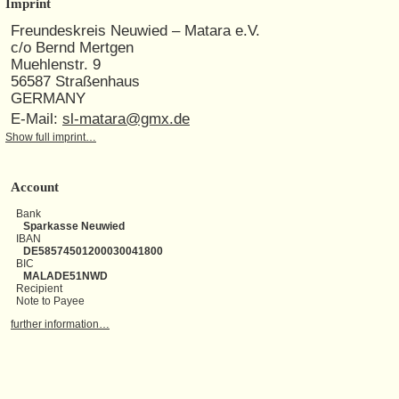
Imprint
Freundeskreis Neuwied – Matara e.V.
c/o Bernd Mertgen
Muehlenstr. 9
56587 Straßenhaus
GERMANY
E-Mail:
sl-matara@gmx.de
Show full imprint…
Account
Bank
Sparkasse Neuwied
IBAN
DE58574501200030041800
BIC
MALADE51NWD
Recipient
Note to Payee
further information…