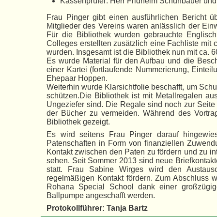
Kassenprüfer: Herr Fridhelm Schuhbauer und
Frau Pinger gibt einen ausführlichen Bericht 
Mitglieder des Vereins waren anlässlich der Ei
Für die Bibliothek wurden gebrauchte Englisch
Colleges erstellten zusätzlich eine Fachliste mi
wurden. Insgesamt ist die Bibliothek nun mit ca. 
Es wurde Material für den Aufbau und die Beschr
einer Kartei (fortlaufende Nummerierung, Eintei
Ehepaar Hoppen.
Weiterhin wurde Klarsichtfolie beschafft, um Schu
schützen.Die Bibliothek ist mit Metallregalen au
Ungeziefer sind. Die Regale sind noch zur Seite
der Bücher zu vermeiden. Während des Vortra
Bibliothek gezeigt.
Es wird seitens Frau Pinger darauf hingewies
Patenschaften in Form von finanziellen Zuwend
Kontakt zwischen den Paten zu fördern und zu in
sehen. Seit Sommer 2013 sind neue Briefkontakte
statt. Frau Sabine Wirges wird den Austau
regelmäßigen Kontakt fördern. Zum Abschluss w
Rohana Special School dank einer großzügigen
Ballpumpe angeschafft werden.
Protokollführer: Tanja Bartz