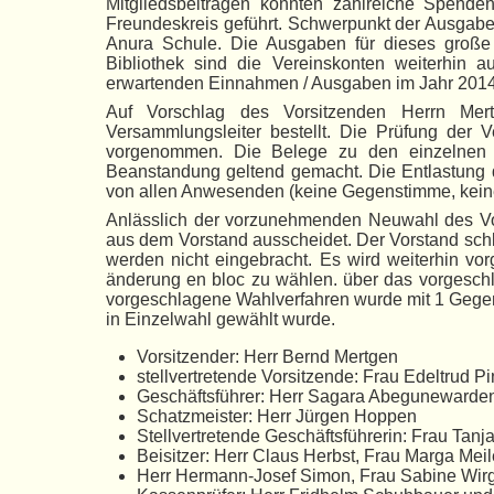
Mitgliedsbeiträgen konnten zahlreiche Spend
Freundeskreis geführt. Schwerpunkt der Ausgaben
Anura Schule. Die Ausgaben für dieses große
Bibliothek sind die Vereinskonten weiterhin 
erwartenden Einnahmen / Ausgaben im Jahr 2014
Auf Vorschlag des Vorsitzenden Herrn Me
Versammlungsleiter bestellt. Die Prüfung de
vorgenommen. Die Belege zu den einzelnen P
Beanstandung geltend gemacht. Die Entlastung 
von allen Anwesenden (keine Gegenstimme, keine 
Anlässlich der vorzunehmenden Neuwahl des Vorst
aus dem Vorstand ausscheidet. Der Vorstand schl
werden nicht eingebracht. Es wird weiterhin vor
änderung en bloc zu wählen. über das vorgesc
vorgeschlagene Wahlverfahren wurde mit 1 Gegen
in Einzelwahl gewählt wurde.
Vorsitzender: Herr Bernd Mertgen
stellvertretende Vorsitzende: Frau Edeltrud P
Geschäftsführer: Herr Sagara Abegunewarde
Schatzmeister: Herr Jürgen Hoppen
Stellvertretende Geschäftsführerin: Frau Tanja
Beisitzer: Herr Claus Herbst, Frau Marga Me
Herr Hermann-Josef Simon, Frau Sabine Wir