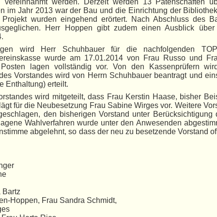
en vereinnahmt werden. Derzeit werden 13 Patenschaften ü
 im Jahr 2013 war der Bau und die Einrichtung der Bibliothek
 Projekt wurden eingehend erörtert. Nach Abschluss des B
ausgeglichen. Herr Hoppen gibt zudem einen Ausblick über
.
rtgen wird Herr Schuhbauer für die nachfolgenden TO
r Vereinskasse wurde am 17.01.2014 von Frau Russo und Fr
osten lagen vollständig vor. Von den Kassenprüfern wir
des Vorstandes wird von Herrn Schuhbauer beantragt und ein
Enthaltung) erteilt.
andes wird mitgeteilt, dass Frau Kerstin Haase, bisher Beisi
ägt für die Neubesetzung Frau Sabine Wirges vor. Weitere Vor
geschlagen, den bisherigen Vorstand unter Berücksichtigung d
hlagene Wahlverfahren wurde unter den Anwesenden abgestim
stimme abgelehnt, so dass der neu zu besetzende Vorstand of
inger
ne
 Bartz
ilen-Hoppen, Frau Sandra Schmidt,
ges