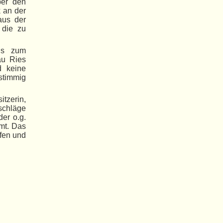
ber den
 an der
aus der
 die zu
Ps zum
au Ries
d keine
stimmig
tzerin,
schläge
er o.g.
mt. Das
fen und