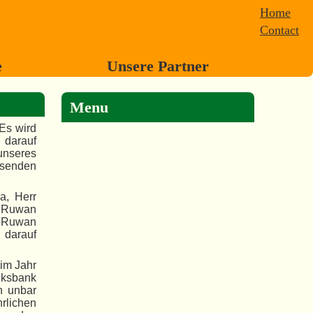
Home
Contact
e
Unsere Partner
Menu
Es wird
d darauf
unseres
esenden
a, Herr
 Ruwan
r Ruwan
darauf
 im Jahr
lksbank
h unbar
rlichen