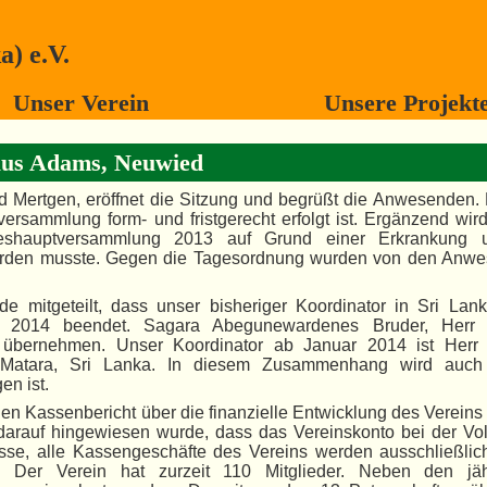
) e.V.
Unser Verein
Unsere Projekt
aus Adams, Neuwied
d Mertgen, eröffnet die Sitzung und begrüßt die Anwesenden. 
versammlung form- und fristgerecht erfolgt ist. Ergänzend wir
reshauptversammlung 2013 auf Grund einer Erkrankung 
werden musste. Gegen die Tagesordnung wurden von den Anw
de mitgeteilt, dass unser bisheriger Koordinator in Sri Lank
ar 2014 beendet. Sagara Abegunewardenes Bruder, Herr
ig übernehmen. Unser Koordinator ab Januar 2014 ist Her
Matara, Sri Lanka. In diesem Zusammenhang wird auch 
en ist.
en Kassenbericht über die finanzielle Entwicklung des Vereins
 darauf hingewiesen wurde, dass das Vereinskonto bei der Vo
asse, alle Kassengeschäfte des Vereins werden ausschließlic
. Der Verein hat zurzeit 110 Mitglieder. Neben den jäh