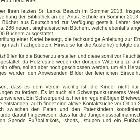
 Frau Herta Ries
über Ihren letzten Sri Lanka Besuch im Sommer 2013. Insge
nweihung der Bibliothek an der Anura Schule im Sommer 2013 v
 Bücher aus Deutschland zur Verfügung gestellt. Lehrer de
t ca. 286 neuen, singhalesischen Büchern, welche ebenfalls ang
600 Büchern ausgestattet.
iftung einer Kartei besorgt, die fachkundige Anleitung zur Er
lung nach Fachgebieten, Hinweise für die Ausleihe) erfolgte d
tzhüllen für die Bücher zu erstellen und diese somit vor Feuchti
sgestattet, da Holzregale wegen der dortigen Witterung zu anfä
 hin offen, sollen aber noch geschlossen werden, um ein Hera
ges wurden den Anwesenden Bilder der feierlichen Einweih
en, dass es dem Verein wichtig ist, die Kinder nicht nur 
ungen zu fördern. Es ist auch ein Schwerpunkt unseres Verei
tensivieren. Ein Schwerpunkt ist hier im regelmäßigen Briefwe
 entstanden, auch findet eine aktive Kontaktsuche vor Ort an
sch zwischen den Paten und den Patenkindern koordinie
urde darauf hingewiesen, dass für die Jungenfussballmannsch
 Spende Fußballtrikots, -shorts, -stulpen und ein Fußbal