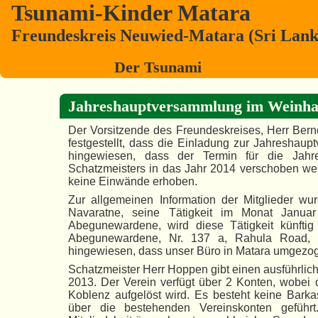
Tsunami-Kinder Matara
Freundeskreis Neuwied-Matara (Sri Lanka
Der Tsunami
Jahreshauptversammlung im Weinh
Der Vorsitzende des Freundeskreises, Herr Bern
festgestellt, dass die Einladung zur Jahreshaupt
hingewiesen, dass der Termin für die Jah
Schatzmeisters in das Jahr 2014 verschoben 
keine Einwände erhoben.
Zur allgemeinen Information der Mitglieder wur
Navaratne, seine Tätigkeit im Monat Janu
Abegunewardene, wird diese Tätigkeit künft
Abegunewardene, Nr. 137 a, Rahula Road, 
hingewiesen, dass unser Büro in Matara umgezog
Schatzmeister Herr Hoppen gibt einen ausführlich
2013. Der Verein verfügt über 2 Konten, wobei
Koblenz aufgelöst wird. Es besteht keine Bark
über die bestehenden Vereinskonten geführt