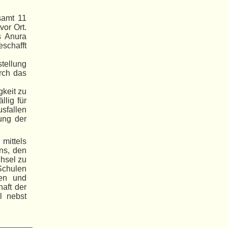
samt 11
or Ort.
s Anura
eschafft
stellung
urch das
gkeit zu
llig für
usfallen
ung der
mittels
ns, den
chsel zu
 Schulen
ren und
aft der
l nebst