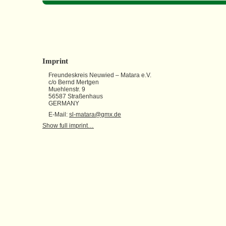
Imprint
Freundeskreis Neuwied – Matara e.V.
c/o Bernd Mertgen
Muehlenstr. 9
56587 Straßenhaus
GERMANY
E-Mail:
sl-matara@gmx.de
Show full imprint…