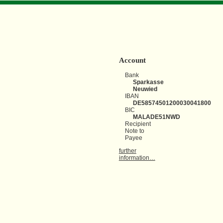
Account
Bank
Sparkasse
Neuwied
IBAN
DE58574501200030041800
BIC
MALADE51NWD
Recipient
Note to
Payee
further
information…