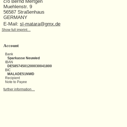
c/o Bernd Mertgen
Muehlenstr. 9
56587 Straßenhaus
GERMANY
E-Mail:
sl-matara@gmx.de
Show full imprint…
Account
Bank
Sparkasse Neuwied
IBAN
DE58574501200030041800
BIC
MALADE51NWD
Recipient
Note to Payee
further information…