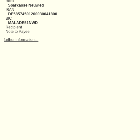
Bank
Sparkasse Neuwied
IBAN
DE58574501200030041800
BIC
MALADE51NWD
Recipient
Note to Payee
further information…