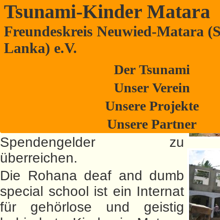
Tsunami-Kinder Matara
Freundeskreis Neuwied-Matara (S
Eindrücke von der Rohana Special S
Lanka) e.V.
Eine Neuwieder Delegation
Der Tsunami
besuchte im Februar 2009
Unser Verein
die Rohana Special School,
Unsere Projekte
um das Bauvorhaben zu
Unsere Partner
konkretisieren und die
Spendengelder zu
überreichen.
Die Rohana deaf and dumb
special school ist ein Internat
für gehörlose und geistig